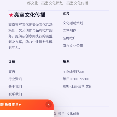
都文化
亮室文化策划
亮室文化传播
业务
亮室文化传播
文化活动策划
南京亮室文化传播做文化活动
策划、文艺创作与品牌推广服
文艺创作
务，提供从创意到执行的完整
品牌推广
解决方案，助力企业提升品牌
南京文化公司
影响力。
导航
联系
首页
hi@ch987.cn
行业资讯
每日 10:00-22:00
关于我们
影视·体育·演艺·文创
联系我们
×
无限制免费查询
© 2026 亮室文化传播 · 影视 · 体育 · 娱乐 · 文化创意