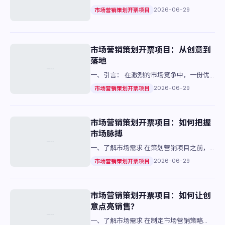
一种系统化的创意过程，旨在制定策略来推
2026-06-29
市场营销策划开票项目
广产品或服务。它不仅仅是广告和促销活动
的简单组合，而是涵盖了…
市场营销策划开票项目：从创意到
落地
一、引言： 在激烈的市场竞争中，一份优
秀的市场营销策划报告不仅是企业成功的关
2026-06-29
市场营销策划开票项目
键之一，更是展示品牌实力的重要窗口。今
天，我们将探讨如何通过精…
市场营销策划开票项目：如何把握
市场脉搏
一、了解市场需求 在策划营销项目之前，
首先要深入了解目标市场的客户需求。通过
2026-06-29
市场营销策划开票项目
调查问卷和数据分析工具，收集潜在客户的
基本信息和消费偏好。 二…
市场营销策划开票项目：如何让创
意点亮销售？
一、了解市场需求 在制定市场营销策略